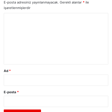
E-posta adresiniz yayınlanmayacak.
Gerekli alanlar
*
ile
işaretlenmişlerdir
Y
o
r
u
m
*
Ad
*
E-posta
*