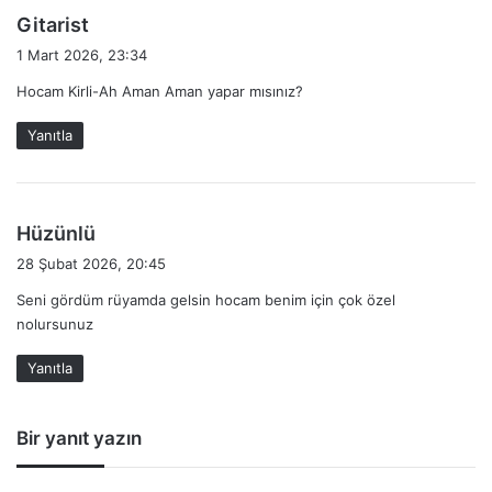
d
Gitarist
e
1 Mart 2026, 23:34
d
Hocam Kirli-Ah Aman Aman yapar mısınız?
i
k
Yanıtla
i
:
d
Hüzünlü
e
28 Şubat 2026, 20:45
d
Seni gördüm rüyamda gelsin hocam benim için çok özel
i
nolursunuz
k
i
Yanıtla
:
Bir yanıt yazın