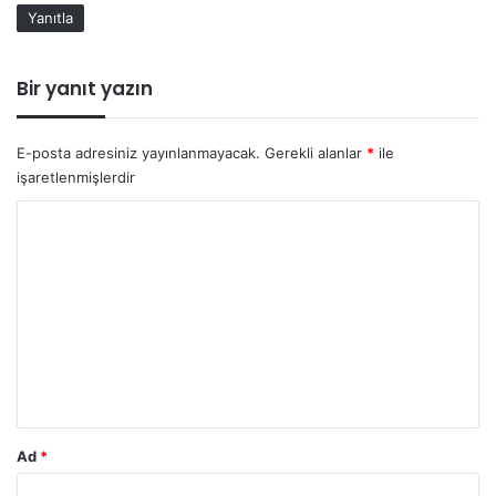
k
Yanıtla
i
:
Bir yanıt yazın
E-posta adresiniz yayınlanmayacak.
Gerekli alanlar
*
ile
işaretlenmişlerdir
Y
o
r
u
m
*
Ad
*