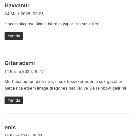
d
Havvanur
e
24 Mart 2025, 09:05
d
Hocam skapova ölmek istedim yapar mısınız lütfen
i
k
Yanıtla
i
:
d
Gitar adami
e
14 Kasım 2024, 16:17
d
Merhaba bunun üzerine için çok teşekkür ederim çok güzel bir
i
parça rica etsem image dragones bad liar ve Sia rainbow gelir mi
k
i
Yanıtla
:
d
enis
e
14 Ekim 2024, 19:07