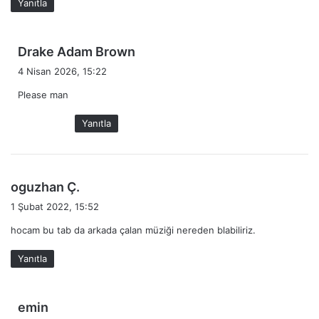
Yanıtla
i
:
d
Drake Adam Brown
e
4 Nisan 2026, 15:22
d
Please man
i
k
Yanıtla
i
:
d
oguzhan Ç.
e
1 Şubat 2022, 15:52
d
hocam bu tab da arkada çalan müziği nereden blabiliriz.
i
k
Yanıtla
i
:
d
emin