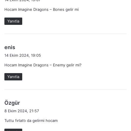
d
Hocam Imagine Dragons – Bones gelir mi
i
k
Yanıtla
i
:
d
enis
e
14 Ekim 2024, 19:05
d
Hocam Imagine Dragons – Enemy gelir mi?
i
k
Yanıtla
i
:
d
Özgür
e
8 Ekim 2024, 21:57
d
Tuttu fırlattı da gelirmi hocam
i
k