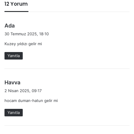
12 Yorum
d
Ada
e
30 Temmuz 2025, 18:10
d
Kuzey yıldızı gelir mi
i
k
Yanıtla
i
:
d
Havva
e
2 Nisan 2025, 09:17
d
hocam duman-hatun gelir mi
i
k
Yanıtla
i
: