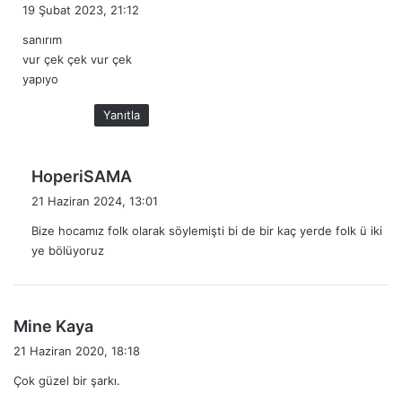
e
19 Şubat 2023, 21:12
d
sanırım
i
vur çek çek vur çek
k
yapıyo
i
:
Yanıtla
d
HoperiSAMA
e
21 Haziran 2024, 13:01
d
Bize hocamız folk olarak söylemişti bi de bir kaç yerde folk ü iki
i
ye bölüyoruz
k
i
:
d
Mine Kaya
e
21 Haziran 2020, 18:18
d
Çok güzel bir şarkı.
i