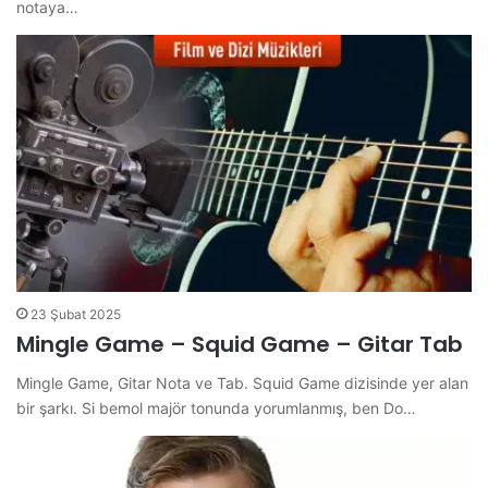
notaya…
23 Şubat 2025
Mingle Game – Squid Game – Gitar Tab
Mingle Game, Gitar Nota ve Tab. Squid Game dizisinde yer alan
bir şarkı. Si bemol majör tonunda yorumlanmış, ben Do…