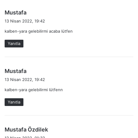
d
Mustafa
e
13 Nisan 2022, 19:42
d
kalben-yara gelebilirmi acaba lütfen
i
k
Yanıtla
i
:
d
Mustafa
e
13 Nisan 2022, 19:42
d
kalben-yara gelebilirmi lütfenn
i
k
Yanıtla
i
:
d
Mustafa Özdilek
e