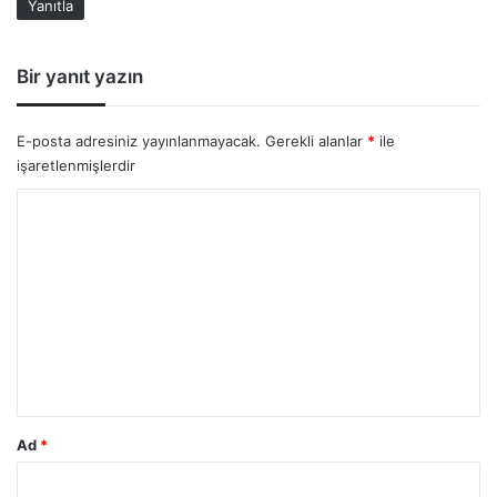
Yanıtla
i
:
Bir yanıt yazın
E-posta adresiniz yayınlanmayacak.
Gerekli alanlar
*
ile
işaretlenmişlerdir
Y
o
r
u
m
*
Ad
*