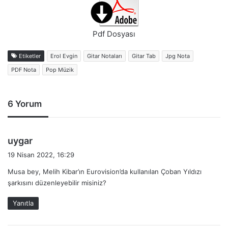
Pdf Dosyası
Etiketler
Erol Evgin
Gitar Notaları
Gitar Tab
Jpg Nota
PDF Nota
Pop Müzik
6 Yorum
d
uygar
e
19 Nisan 2022, 16:29
d
Musa bey, Melih Kibar’ın Eurovision’da kullanılan Çoban Yıldızı
i
şarkısını düzenleyebilir misiniz?
k
i
Yanıtla
: