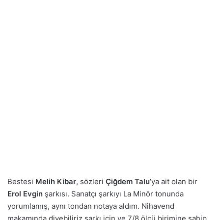
Bestesi
Melih Kibar
, sözleri
Çiğdem Talu
‘ya ait olan bir
Erol Evgin
şarkısı. Sanatçı şarkıyı La Minör tonunda
yorumlamış, aynı tondan notaya aldım. Nihavend
makamında diyebiliriz şarkı için ve 7/8 ölçü birimine sahip.