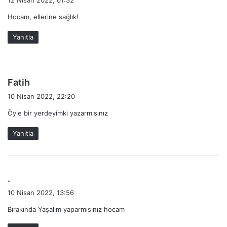
12 Nisan 2022, 01:32
d
Hocam, ellerine sağlık!
i
k
Yanıtla
i
:
d
Fatih
e
10 Nisan 2022, 22:20
d
Öyle bir yerdeyimki yazarmısınız
i
k
Yanıtla
i
:
d
.
e
10 Nisan 2022, 13:56
d
Bırakında Yaşalım yaparmısınız hocam
i
k