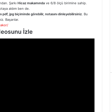
ından. Şarkı
Hicaz makamında
ve 6/8 ölçü birimine sahip.
otaya aldım ben de.
 pdf, jpg biçiminde görebilir, notasını dinleyebilirsiniz
. Bu
niz. Başarılar.
-akor/
deosunu İzle