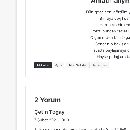
Anlatmalıym
Dün gece seni gördüm y
Bir rüya değil s
Herdamla bir ke
Yetti bundan fazlası
O günlerden bir rüzga
Senden o bakışları 
Hayatta paylaşmaya değ
Haykırıp dağlara t
Etiketler
Ayna
Gitar Notaları
Gitar Tab
2 Yorum
d
Çetin Togay
e
7 Şubat 2021, 10:13
d
Bitiş solosu muhteşem olmuş. youtu.be/rj_sNfcF-6s E