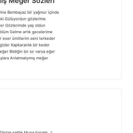
ış Meğer Sözleri
ine Bembayaz bir yağmur içinde
anki Gülüyordun gözlerime
der Gözlerimde yaş oldun
 ölüm Gelme artık gecelerime
r eser ümitlerim seni terkeder
gizler Kapkaranlık bir keder
er Bildiğin bir sır varsa eğer
aşlara Anlatmalıymış meğer
linize sağlık Musa hocam. ;)