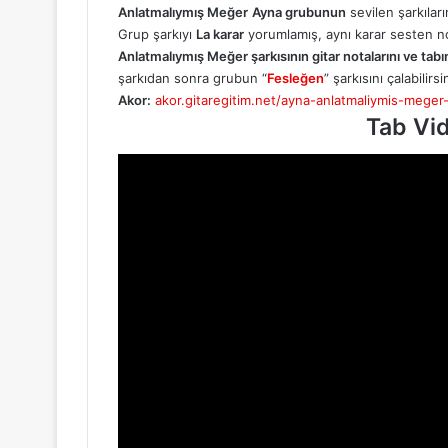
Anlatmalıymış Meğer
Ayna grubunun
sevilen şarkılar
Grup şarkıyı
La karar
yorumlamış, aynı karar sesten n
Anlatmalıymış Meğer şarkısının gitar notalarını ve tabını
şarkıdan sonra grubun “
Fesleğen
” şarkısını çalabilirsi
Akor:
akor.gitaregitim.net/ayna-anlatmaliymis-meger
Tab Vi