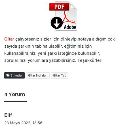
Gitar
çalıyorsanız sizler için dinleyip notaya aldığım çok
sayıda şarkının tabına ulabilir, eğitiminiz için
kullanabilirsiniz. yeni şarkı isteğinde bulunabilir,
sorularınızı yorumlara yazabilirsiniz. Teşekkürler
Etiketler
Gitar Notaları
Gitar Tab
4 Yorum
d
Elif
e
23 Mayıs 2022, 18:56
d