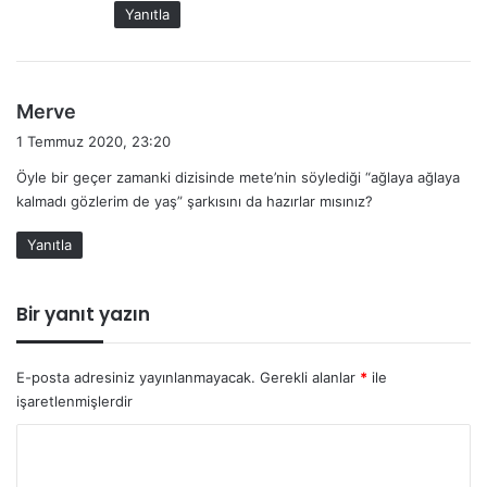
:
Yanıtla
d
Merve
e
1 Temmuz 2020, 23:20
d
Öyle bir geçer zamanki dizisinde mete’nin söylediği “ağlaya ağlaya
i
kalmadı gözlerim de yaş” şarkısını da hazırlar mısınız?
k
i
Yanıtla
:
Bir yanıt yazın
E-posta adresiniz yayınlanmayacak.
Gerekli alanlar
*
ile
işaretlenmişlerdir
Y
o