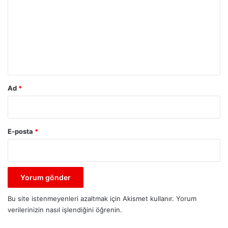
r
u
m
*
Ad
*
E-posta
*
Bu site istenmeyenleri azaltmak için Akismet kullanır.
Yorum
verilerinizin nasıl işlendiğini öğrenin.