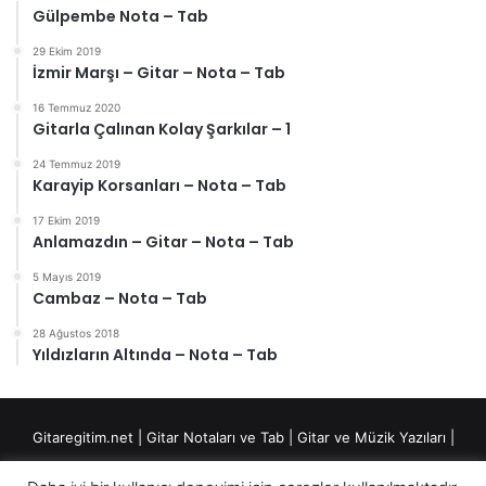
Gülpembe Nota – Tab
29 Ekim 2019
İzmir Marşı – Gitar – Nota – Tab
16 Temmuz 2020
Gitarla Çalınan Kolay Şarkılar – 1
24 Temmuz 2019
Karayip Korsanları – Nota – Tab
17 Ekim 2019
Anlamazdın – Gitar – Nota – Tab
5 Mayıs 2019
Cambaz – Nota – Tab
28 Ağustos 2018
Yıldızların Altında – Nota – Tab
Gitaregitim.net |
Gitar Notaları ve Tab
|
Gitar ve Müzik Yazıları
|
Fingerstyle Düzenlemeler
|