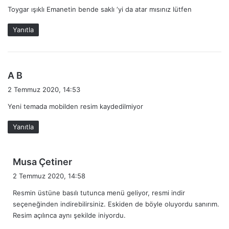
Toygar ışıklı Emanetin bende saklı ‘yi da atar mısınız lütfen
i
k
Yanıtla
i
:
d
A B
e
2 Temmuz 2020, 14:53
d
Yeni temada mobilden resim kaydedilmiyor
i
k
Yanıtla
i
:
d
Musa Çetiner
e
2 Temmuz 2020, 14:58
d
Resmin üstüne basılı tutunca menü geliyor, resmi indir
i
seçeneğinden indirebilirsiniz. Eskiden de böyle oluyordu sanırım.
k
Resim açılınca aynı şekilde iniyordu.
i