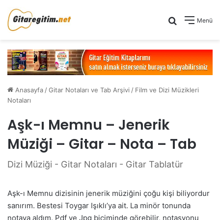
Arama yap .
Menü
Anasayfa
/
Gitar Notaları ve Tab Arşivi
/
Film ve Dizi Müzikleri
Notaları
Aşk-ı Memnu – Jenerik
Müziği – Gitar – Nota – Tab
Dizi Müziği - Gitar Notaları - Gitar Tablatür
Aşk-ı Memnu dizisinin jenerik müziğini çoğu kişi biliyordur
sanırım. Bestesi Toygar Işıklı’ya ait. La minör tonunda
notaya aldım. Pdf ve Jpg biçiminde görebilir, notasyonu