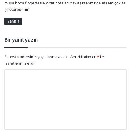
musa.hoca.fingertesle.gitar.notaları.paylaşırsanız.rica.etsem.çok.te
i
şekkürederim
k
i
Yanıtla
:
Bir yanıt yazın
E-posta adresiniz yayınlanmayacak.
Gerekli alanlar
*
ile
işaretlenmişlerdir
Y
o
r
u
m
*