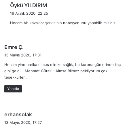
d
Öykü YILDIRIM
e
16 Aralık 2020, 22:25
d
Hocam Ah kavaklar şarkısının notasyanunu yapabilir misiniz
i
k
i
:
d
Emre Ç.
e
13 Mayıs 2020, 17:31
d
Hocam yine harika olmuş elinize sağlık, bu korona günlerinde ilaç
i
gibi geldi… Mehmet Güreli – Kimse Bilmez bekliyorum çok
k
teşekkürler..
i
:
Yanıtla
d
erhansolak
e
13 Mayıs 2020, 17:27
d