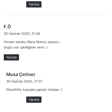
k
Yanıtla
i
:
d
F.Ö
e
30 Haziran 2020, 21:36
d
Hocam sanatçı Barış Manço yazıyor…
i
Doğru ise cahilliğime verin :)
k
i
Yanıtla
:
d
Musa Çetiner
e
30 Haziran 2020, 21:37
d
Düzelttim, kopyala yapıştır hataları :)
i
k
Yanıtla
i
: