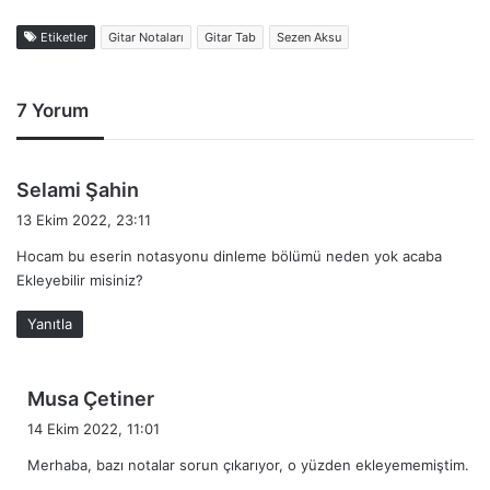
Etiketler
Gitar Notaları
Gitar Tab
Sezen Aksu
7 Yorum
d
Selami Şahin
e
13 Ekim 2022, 23:11
d
Hocam bu eserin notasyonu dinleme bölümü neden yok acaba
i
Ekleyebilir misiniz?
k
i
Yanıtla
:
d
Musa Çetiner
e
14 Ekim 2022, 11:01
d
Merhaba, bazı notalar sorun çıkarıyor, o yüzden ekleyememiştim.
i