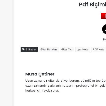
Pdf Biçim
P
Etiketler
Gitar Notaları
Gitar Tab
Jpg Nota
PDF Nota
Musa Çetiner
Uzun zamandır gitar dersi veriyorum, edindiğim tecrübel
uzun zamandır şarkıların notalarını profesyonel bir şek
herkes için faydalı olur.