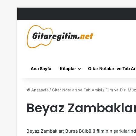
Ana Sayfa
Kitaplar
Gitar Notaları ve Tab Ar
Anasayfa
/
Gitar Notaları ve Tab Arşivi
/
Film ve Dizi Müzi
Beyaz Zambaklar 
Beyaz Zambaklar; Bursa Bülbülü filminin şarkılarınd