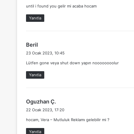
d
until i found you gelir mi acaba hocam
i
k
Yanıtla
i
:
d
Beril
e
23 Ocak 2023, 10:45
d
Lütfen gone veya shut down yapın noooooooolur
i
k
Yanıtla
i
:
d
Oguzhan Ç.
e
22 Ocak 2023, 17:20
d
hocam, Vera – Mutluluk Reklamı gelebilir mi ?
i
k
Yanıtla