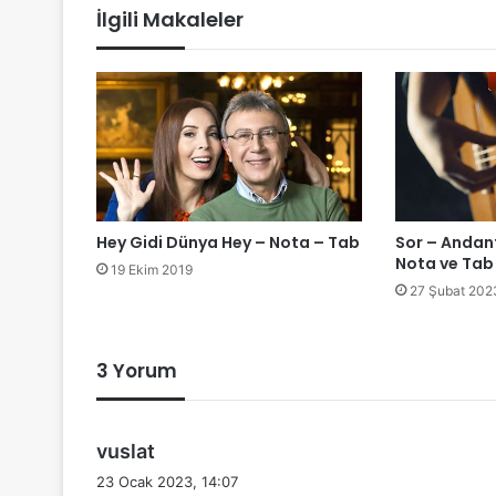
İlgili Makaleler
Hey Gidi Dünya Hey – Nota – Tab
Sor – Andant
Nota ve Tab
19 Ekim 2019
27 Şubat 202
3 Yorum
d
vuslat
e
23 Ocak 2023, 14:07