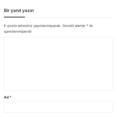
:
Bir yanıt yazın
E-posta adresiniz yayınlanmayacak.
Gerekli alanlar
*
ile
işaretlenmişlerdir
Y
o
r
u
m
*
Ad
*