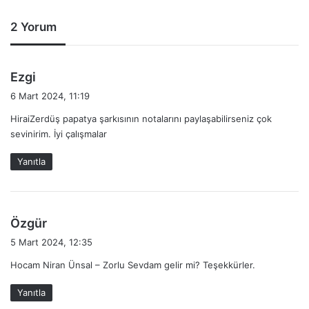
2 Yorum
d
Ezgi
e
6 Mart 2024, 11:19
d
HiraiZerdüş papatya şarkısının notalarını paylaşabilirseniz çok
i
sevinirim. İyi çalışmalar
k
i
Yanıtla
:
d
Özgür
e
5 Mart 2024, 12:35
d
Hocam Niran Ünsal – Zorlu Sevdam gelir mi? Teşekkürler.
i
k
Yanıtla
i