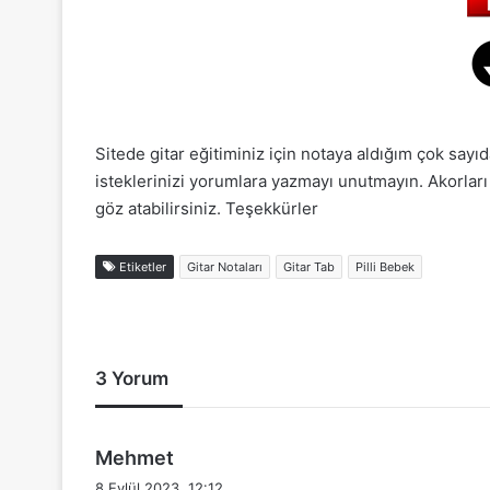
Sitede gitar eğitiminiz için notaya aldığım çok sayıd
isteklerinizi yorumlara yazmayı unutmayın. Akorlar
göz atabilirsiniz. Teşekkürler
Etiketler
Gitar Notaları
Gitar Tab
Pilli Bebek
3 Yorum
d
Mehmet
e
8 Eylül 2023, 12:12