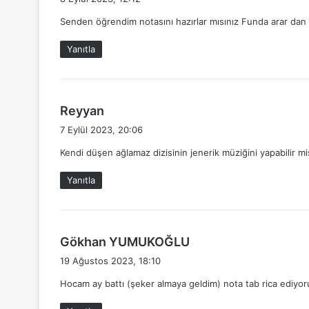
d
Senden öğrendim notasını hazırlar mısınız Funda arar dan
i
k
Yanıtla
i
:
d
Reyyan
e
7 Eylül 2023, 20:06
d
Kendi düşen ağlamaz dizisinin jenerik müziğini yapabilir m
i
k
Yanıtla
i
:
d
Gökhan YUMUKOĞLU
e
19 Ağustos 2023, 18:10
d
Hocam ay battı (şeker almaya geldim) nota tab rica ediyo
i
k