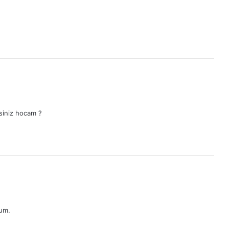
isiniz hocam ?
rum.