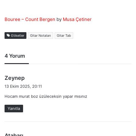
Bouree – Count Bergen
by
Musa Çetiner
Etiketler
Gitar Notaları
Gitar Tab
4 Yorum
d
Zeynep
e
13 Ekim 2025, 20:11
d
Hocam murat boz üzüleceksin yapar mısınız
i
k
Yanıtla
i
:
d
Atabarı