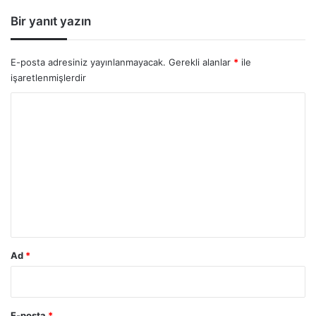
i
Bir yanıt yazın
:
E-posta adresiniz yayınlanmayacak.
Gerekli alanlar
*
ile
işaretlenmişlerdir
Y
o
r
u
m
*
Ad
*
E-posta
*