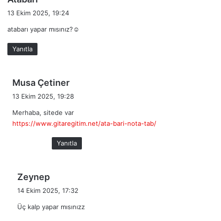
e
13 Ekim 2025, 19:24
d
atabarı yapar mısınız?☺️
i
k
Yanıtla
i
:
d
Musa Çetiner
e
13 Ekim 2025, 19:28
d
Merhaba, sitede var
i
https://www.gitaregitim.net/ata-bari-nota-tab/
k
i
Yanıtla
:
d
Zeynep
e
14 Ekim 2025, 17:32
d
Üç kalp yapar mısınızz
i
k