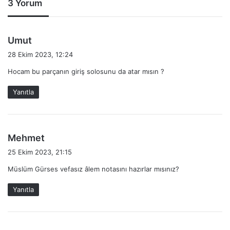
3 Yorum
d
Umut
e
28 Ekim 2023, 12:24
d
Hocam bu parçanın giriş solosunu da atar mısın ?
i
k
Yanıtla
i
:
d
Mehmet
e
25 Ekim 2023, 21:15
d
Müslüm Gürses vefasız âlem notasını hazırlar mısınız?
i
k
Yanıtla
i
: