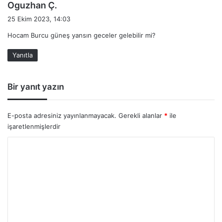
d
Oguzhan Ç.
e
25 Ekim 2023, 14:03
d
Hocam Burcu güneş yansın geceler gelebilir mi?
i
k
Yanıtla
i
:
Bir yanıt yazın
E-posta adresiniz yayınlanmayacak.
Gerekli alanlar
*
ile
işaretlenmişlerdir
Y
o
r
u
m
*