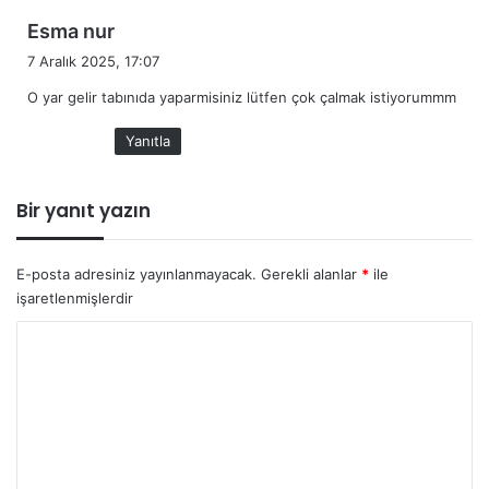
d
Esma nur
e
7 Aralık 2025, 17:07
d
O yar gelir tabınıda yaparmisiniz lütfen çok çalmak istiyorummm
i
k
Yanıtla
i
:
Bir yanıt yazın
E-posta adresiniz yayınlanmayacak.
Gerekli alanlar
*
ile
işaretlenmişlerdir
Y
o
r
u
m