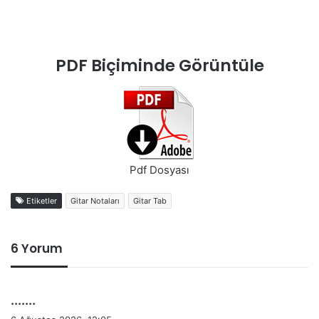
PDF Biçiminde Görüntüle
Pdf Dosyası
Etiketler
Gitar Notaları
Gitar Tab
6 Yorum
d
.......
e