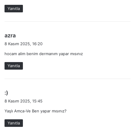
k
Yanıtla
i
:
d
azra
e
8 Kasım 2025, 16:20
d
hocam alim benim dermanım yapar mısınız
i
k
Yanıtla
i
:
d
:)
e
8 Kasım 2025, 15:45
d
Yaşlı Amca-Ve Ben yapar mısınız?
i
k
Yanıtla
i
: