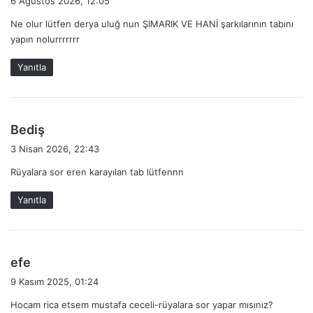
6 Ağustos 2026, 12:05
d
Ne olur lütfen derya uluğ nun ŞIMARIK VE HANİ şarkılarının tabını
i
yapın nolurrrrrrr
k
i
Yanıtla
:
d
Bediş
e
3 Nisan 2026, 22:43
d
Rüyalara sor eren karayılan tab lütfennn
i
k
Yanıtla
i
:
d
efe
e
9 Kasım 2025, 01:24
d
Hocam rica etsem mustafa ceceli-rüyalara sor yapar mısınız?
i