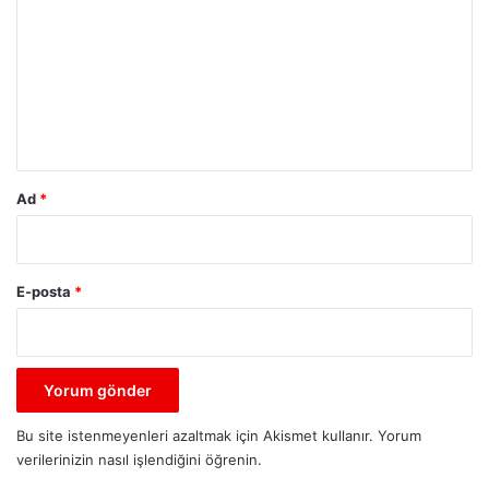
r
u
m
*
Ad
*
E-posta
*
Bu site istenmeyenleri azaltmak için Akismet kullanır.
Yorum
verilerinizin nasıl işlendiğini öğrenin.