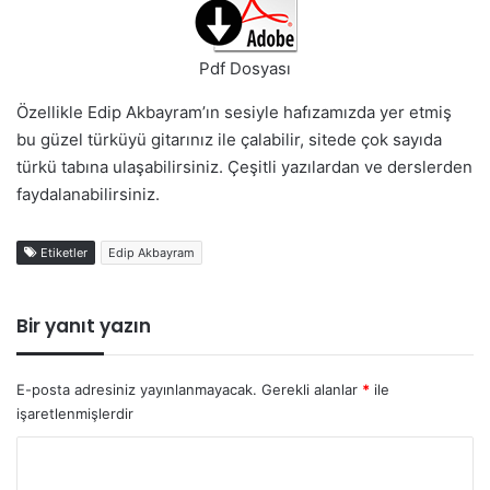
Pdf Dosyası
Özellikle Edip Akbayram’ın sesiyle hafızamızda yer etmiş
bu güzel türküyü gitarınız ile çalabilir, sitede çok sayıda
türkü tabına ulaşabilirsiniz. Çeşitli yazılardan ve derslerden
faydalanabilirsiniz.
Etiketler
Edip Akbayram
Bir yanıt yazın
E-posta adresiniz yayınlanmayacak.
Gerekli alanlar
*
ile
işaretlenmişlerdir
Y
o