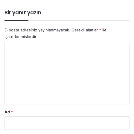
:
Bir yanıt yazın
E-posta adresiniz yayınlanmayacak.
Gerekli alanlar
*
ile
işaretlenmişlerdir
Y
o
r
u
m
*
Ad
*