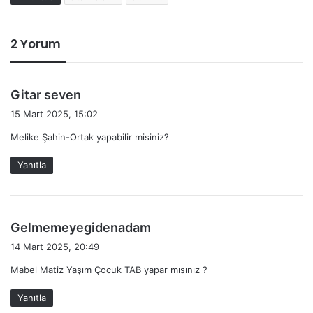
2 Yorum
d
Gitar seven
e
15 Mart 2025, 15:02
d
Melike Şahin-Ortak yapabilir misiniz?
i
k
Yanıtla
i
:
d
Gelmemeyegidenadam
e
14 Mart 2025, 20:49
d
Mabel Matiz Yaşım Çocuk TAB yapar mısınız ?
i
k
Yanıtla
i