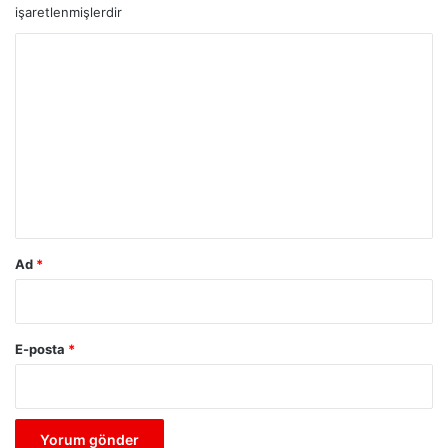
işaretlenmişlerdir
Y
o
r
u
m
*
Ad
*
E-posta
*