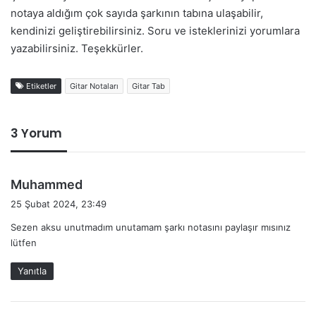
notaya aldığım çok sayıda şarkının tabına ulaşabilir,
kendinizi geliştirebilirsiniz. Soru ve isteklerinizi yorumlara
yazabilirsiniz. Teşekkürler.
Etiketler
Gitar Notaları
Gitar Tab
3 Yorum
d
Muhammed
e
25 Şubat 2024, 23:49
d
Sezen aksu unutmadım unutamam şarkı notasını paylaşır mısınız
i
lütfen
k
i
Yanıtla
: