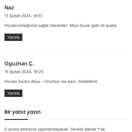
d
Naz
e
17 Şubat 2024, 19:51
d
Hocam emeğinize sağlık Haramiler- Mavi Duvar gelir mi acaba
i
k
Yanıtla
i
:
d
Oguzhan Ç.
e
15 Şubat 2024, 19:25
d
Hocam Sezen Aksu – Unuttun mu beni. Gelebilirmi
i
k
Yanıtla
i
:
Bir yanıt yazın
E-posta adresiniz yayınlanmayacak.
Gerekli alanlar
*
ile