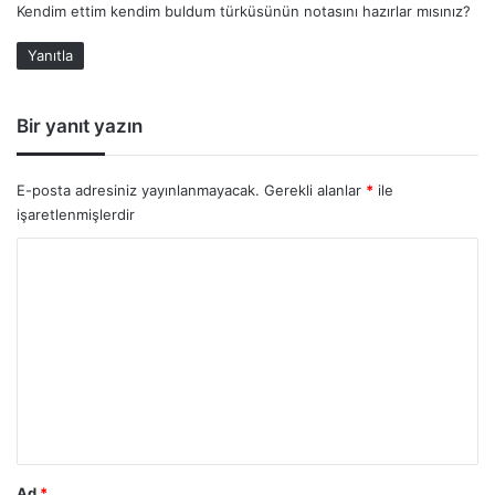
Kendim ettim kendim buldum türküsünün notasını hazırlar mısınız?
i
k
Yanıtla
i
:
Bir yanıt yazın
E-posta adresiniz yayınlanmayacak.
Gerekli alanlar
*
ile
işaretlenmişlerdir
Y
o
r
u
m
*
Ad
*