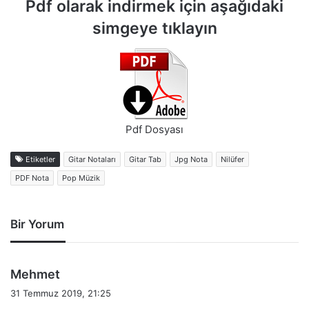
Pdf olarak indirmek için aşağıdaki
simgeye tıklayın
Pdf Dosyası
Etiketler
Gitar Notaları
Gitar Tab
Jpg Nota
Nilüfer
PDF Nota
Pop Müzik
Bir Yorum
d
Mehmet
e
31 Temmuz 2019, 21:25
d