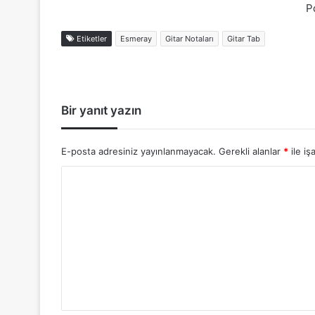
P
Etiketler
Esmeray
Gitar Notaları
Gitar Tab
Bir yanıt yazın
E-posta adresiniz yayınlanmayacak.
Gerekli alanlar
*
ile iş
Y
o
r
u
m
*