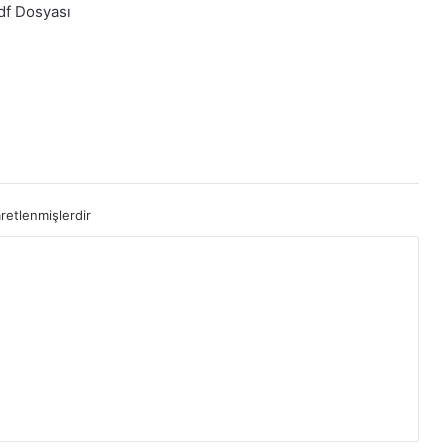
df Dosyası
aretlenmişlerdir