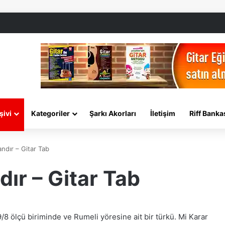
şivi
Kategoriler
Şarkı Akorları
İletişim
Riff Banka
ndır – Gitar Tab
ır – Gitar Tab
/8 ölçü biriminde ve Rumeli yöresine ait bir türkü. Mi Karar