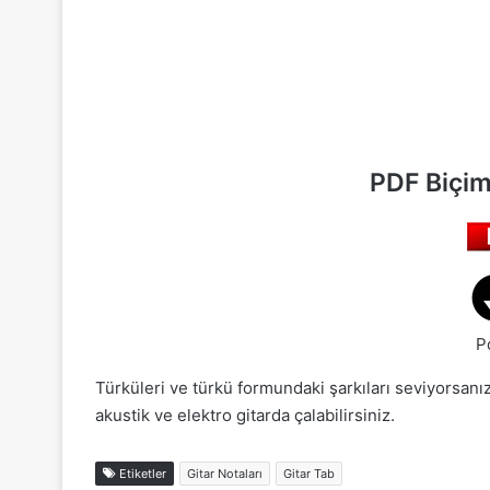
PDF Biçim
P
Türküleri ve türkü formundaki şarkıları seviyorsanız
akustik ve elektro gitarda çalabilirsiniz.
Etiketler
Gitar Notaları
Gitar Tab