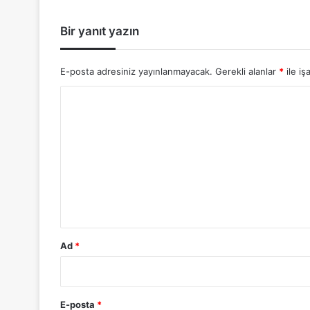
:
Bir yanıt yazın
E-posta adresiniz yayınlanmayacak.
Gerekli alanlar
*
ile iş
Y
o
r
u
m
*
Ad
*
E-posta
*