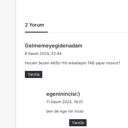
2 Yorum
d
Gelmemeyegidenadam
e
8 Kasım 2024, 22:44
d
Hocam Sezen AKSU-Yol arkadaşım TAB yapar mısınız?
i
k
Yanıtla
i
:
d
egeninincisi:)
e
11 Kasım 2024, 19:01
d
ben de ege nin incisi
i
k
Yanıtla
i