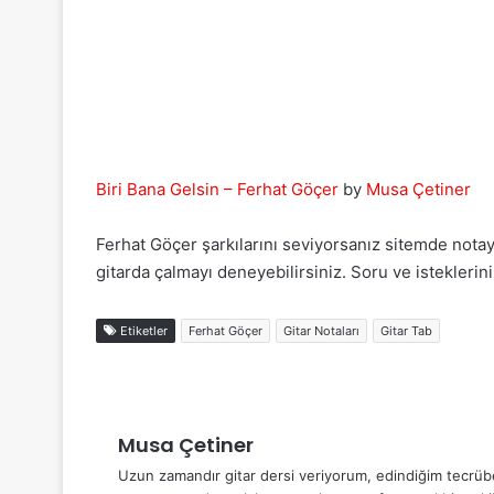
Biri Bana Gelsin – Ferhat Göçer
by
Musa Çetiner
Ferhat Göçer şarkılarını seviyorsanız sitemde notaya
gitarda çalmayı deneyebilirsiniz. Soru ve isteklerini
Etiketler
Ferhat Göçer
Gitar Notaları
Gitar Tab
Musa Çetiner
Uzun zamandır gitar dersi veriyorum, edindiğim tecrübel