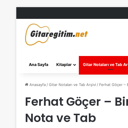
Ana Sayfa
Kitaplar
Gitar Notaları ve Tab Ar
Anasayfa
/
Gitar Notaları ve Tab Arşivi
/
Ferhat Göçer – B
Ferhat Göçer – Bi
Nota ve Tab