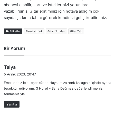
abonesi olabilir, soru ve isteklerinizi yorumlara
yazabilirsiniz. Gitar eğitiminiz için notaya aldığım çok
sayıda şarkının tabını görerek kendinizi geliştirebilirsiniz.
Etiketler
Fikret Kızılok
Gitar Notaları
Gitar Tab
Bir Yorum
d
Talya
e
5 Aralık 2023, 20:47
d
Emekleriniz için teşekkürler. Hayatımıza renk kattıgınız içinde ayrıca
i
teşekkür ediyorum. 3 Hürel – Sana Değmez değerlendirmeniz
k
temmenisiyle
i
:
Yanıtla