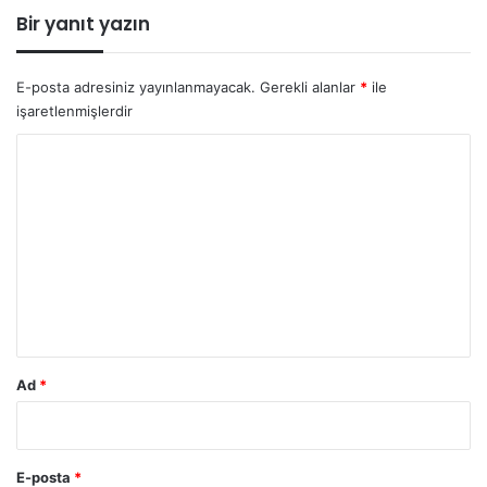
Bir yanıt yazın
E-posta adresiniz yayınlanmayacak.
Gerekli alanlar
*
ile
işaretlenmişlerdir
Y
o
r
u
m
*
Ad
*
E-posta
*