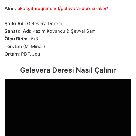
Akor:
akor.gitaregitim.net/gelevera-deresi-akor/
Şarkı Adı:
Gelevera Deresi
Sanatçı Adı:
Kazım Koyuncu & Şevval Sam
Ölçü Birimi:
5/8
Ton:
Em (Mi Minör)
Ortam:
PDF, Jpg
Gelevera Deresi Nasıl Çalınır