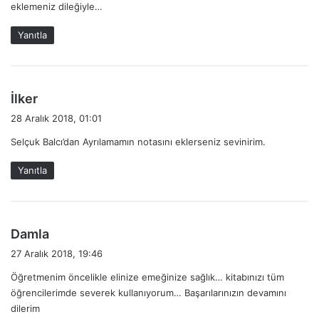
eklemeniz dileğiyle…
k
i
Yanıtla
:
d
İlker
e
28 Aralık 2018, 01:01
d
Selçuk Balcı’dan Ayrılamamın notasını eklerseniz sevinirim.
i
k
Yanıtla
i
:
d
Damla
e
27 Aralık 2018, 19:46
d
Öğretmenim öncelikle elinize emeğinize sağlık… kitabınızı tüm
i
öğrencilerimde severek kullanıyorum… Başarılarınızın devamını
k
dilerim
i