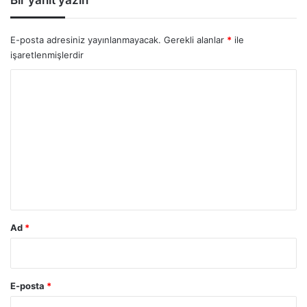
E-posta adresiniz yayınlanmayacak.
Gerekli alanlar
*
ile
işaretlenmişlerdir
Y
o
r
u
m
*
Ad
*
E-posta
*