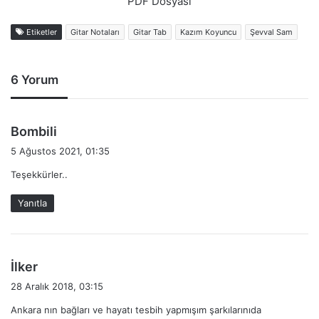
PDF Dosyası
Etiketler
Gitar Notaları
Gitar Tab
Kazım Koyuncu
Şevval Sam
6 Yorum
d
Bombili
e
5 Ağustos 2021, 01:35
d
Teşekkürler..
i
k
Yanıtla
i
:
d
İlker
e
28 Aralık 2018, 03:15
d
Ankara nın bağları ve hayatı tesbih yapmışım şarkılarınıda
i