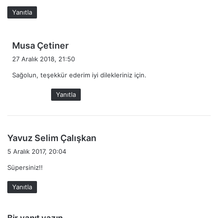
:
Yanıtla
d
Musa Çetiner
e
27 Aralık 2018, 21:50
d
Sağolun, teşekkür ederim iyi dilekleriniz için.
i
k
Yanıtla
i
:
d
Yavuz Selim Çalışkan
e
5 Aralık 2017, 20:04
d
Süpersiniz!!
i
k
Yanıtla
i
:
Bir yanıt yazın