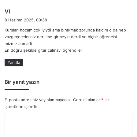
d
VI
e
8 Haziran 2025, 00:38
d
Kursları hocam çok iyiydi ama bırakmak zorunda kaldım o da hep
i
vazgeçeceksiniz dersime girmeyin derdi ve hiçbir öğrencisi
k
mizmizlanmadi
i
En doğru şekilde gitar çalmayı öğrendiler
:
Yanıtla
Bir yanıt yazın
E-posta adresiniz yayınlanmayacak.
Gerekli alanlar
*
ile
işaretlenmişlerdir
Y
o
r