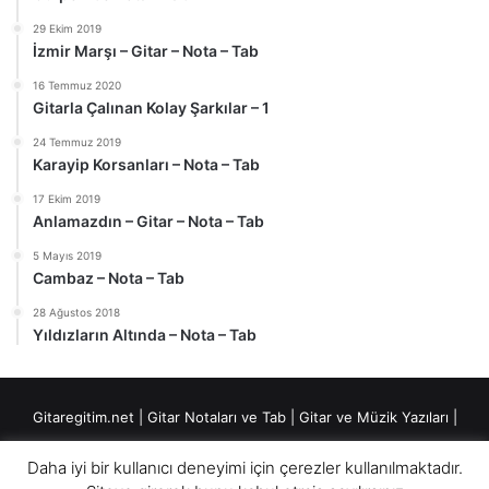
29 Ekim 2019
İzmir Marşı – Gitar – Nota – Tab
16 Temmuz 2020
Gitarla Çalınan Kolay Şarkılar – 1
24 Temmuz 2019
Karayip Korsanları – Nota – Tab
17 Ekim 2019
Anlamazdın – Gitar – Nota – Tab
5 Mayıs 2019
Cambaz – Nota – Tab
28 Ağustos 2018
Yıldızların Altında – Nota – Tab
Gitaregitim.net |
Gitar Notaları ve Tab
|
Gitar ve Müzik Yazıları
|
Fingerstyle Düzenlemeler
|
Daha iyi bir kullanıcı deneyimi için çerezler kullanılmaktadır.
"Notasyon: Musa Çetiner" yazan notaları izinsiz kullanmamanız rica