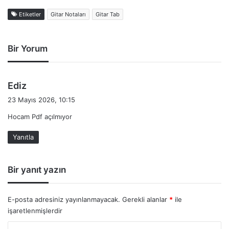
Etiketler
Gitar Notaları
Gitar Tab
Bir Yorum
d
Ediz
e
23 Mayıs 2026, 10:15
d
Hocam Pdf açılmıyor
i
k
Yanıtla
i
:
Bir yanıt yazın
E-posta adresiniz yayınlanmayacak.
Gerekli alanlar
*
ile
işaretlenmişlerdir