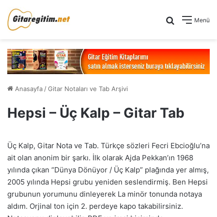
Arama yap .
Menü
Anasayfa
/
Gitar Notaları ve Tab Arşivi
Hepsi – Üç Kalp – Gitar Tab
Üç Kalp, Gitar Nota ve Tab. Türkçe sözleri Fecri Ebcioğlu’na
ait olan anonim bir şarkı. İlk olarak Ajda Pekkan’ın 1968
yılında çıkan “Dünya Dönüyor / Üç Kalp” plağında yer almış,
2005 yılında Hepsi grubu yeniden seslendirmiş. Ben Hepsi
grubunun yorumunu dinleyerek La minör tonunda notaya
aldım. Orjinal ton için 2. perdeye kapo takabilirsiniz.