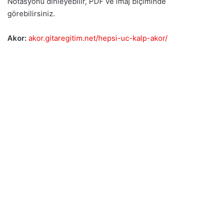
Notasyonu dinleyebilir, PDF ve imaj biçiminde
görebilirsiniz.
Akor:
akor.gitaregitim.net/hepsi-uc-kalp-akor/