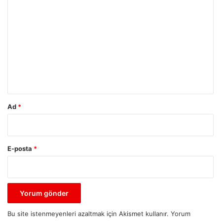
Y
o
r
u
m
*
Ad
*
E-posta
*
Bu site istenmeyenleri azaltmak için Akismet kullanır.
Yorum