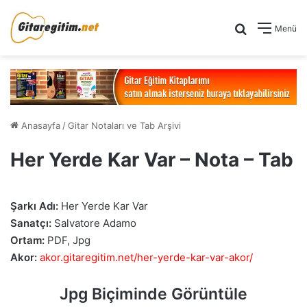
Arama yap .
Menü
Anasayfa
/
Gitar Notaları ve Tab Arşivi
Her Yerde Kar Var – Nota – Tab
Şarkı Adı:
Her Yerde Kar Var
Sanatçı:
Salvatore Adamo
Ortam:
PDF, Jpg
Akor:
akor.gitaregitim.net/her-yerde-kar-var-akor/
Jpg Biçiminde Görüntüle