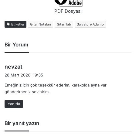
PDF Dosyası
Etiketler
Gitar Notaları
Gitar Tab
Salvatore Adamo
Bir Yorum
d
nevzat
e
28 Mart 2026, 19:35
d
Emeğiniz için çok teşekkür ederim. karakolda ayna var
i
gönderirseniz sevinirim.
k
i
Yanıtla
:
Bir yanıt yazın