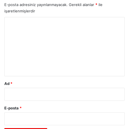
E-posta adresiniz yayınlanmayacak.
Gerekli alanlar
*
ile
işaretlenmişlerdir
Y
o
r
u
m
*
Ad
*
E-posta
*