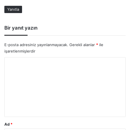
k
Yanıtla
i
:
Bir yanıt yazın
E-posta adresiniz yayınlanmayacak.
Gerekli alanlar
*
ile
işaretlenmişlerdir
Y
o
r
u
m
*
Ad
*