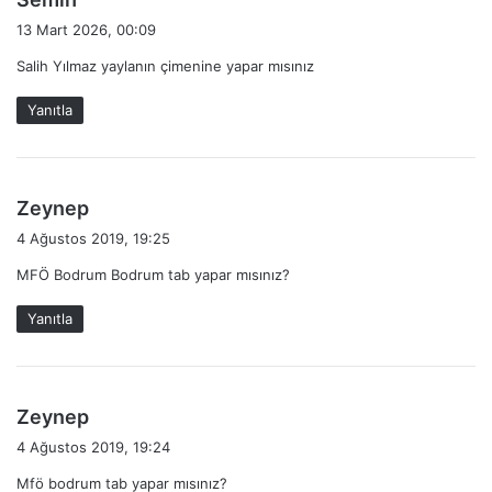
e
13 Mart 2026, 00:09
d
Salih Yılmaz yaylanın çimenine yapar mısınız
i
k
Yanıtla
i
:
d
Zeynep
e
4 Ağustos 2019, 19:25
d
MFÖ Bodrum Bodrum tab yapar mısınız?
i
k
Yanıtla
i
:
d
Zeynep
e
4 Ağustos 2019, 19:24
d
Mfö bodrum tab yapar mısınız?
i