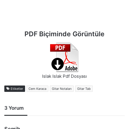
PDF Biçiminde Görüntüle
Islak Islak Pdf Dosyası
Etiketler
Cem Karaca
Gitar Notaları
Gitar Tab
3 Yorum
d
Semih