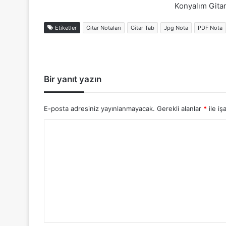
Konyalım Gitar
Etiketler
Gitar Notaları
Gitar Tab
Jpg Nota
PDF Nota
Bir yanıt yazın
E-posta adresiniz yayınlanmayacak.
Gerekli alanlar
*
ile iş
Y
o
r
u
m
*