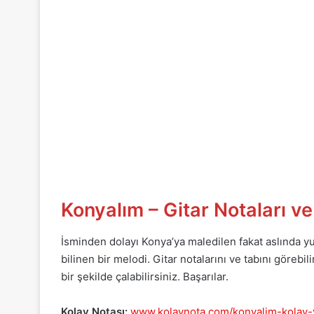
Konyalım – Gitar Notaları v
İsminden dolayı Konya’ya maledilen fakat aslında yu
bilinen bir melodi. Gitar notalarını ve tabını göreb
bir şekilde çalabilirsiniz. Başarılar.
Kolay Notası:
www.kolaynota.com/konyalim-kolay-v