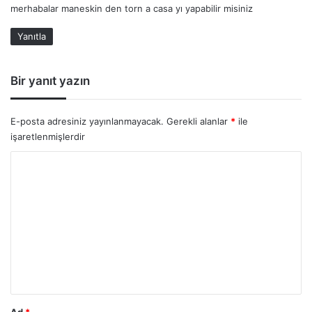
merhabalar maneskin den torn a casa yı yapabilir misiniz
i
k
Yanıtla
i
:
Bir yanıt yazın
E-posta adresiniz yayınlanmayacak.
Gerekli alanlar
*
ile
işaretlenmişlerdir
Y
o
r
u
m
*