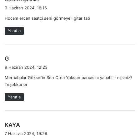
e
9 Haziran 2024, 16:16
d
Hocam ercan saatçi seni görmeyeli gitar tab
i
k
Yanıtla
i
:
d
G
e
9 Haziran 2024, 12:23
d
Merhabalar Göksel’in Sen Orda Yoksun parçasını yapabilir misiniz?
i
Teşekkürler
k
i
Yanıtla
:
d
KAYA
e
7 Haziran 2024, 19:29
d