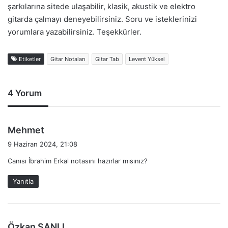
şarkılarına sitede ulaşabilir, klasik, akustik ve elektro
gitarda çalmayı deneyebilirsiniz. Soru ve isteklerinizi
yorumlara yazabilirsiniz. Teşekkürler.
Etiketler
Gitar Notaları
Gitar Tab
Levent Yüksel
4 Yorum
d
Mehmet
e
9 Haziran 2024, 21:08
d
Canısı İbrahim Erkal notasını hazırlar mısınız?
i
k
Yanıtla
i
:
d
Özkan ŞANLI