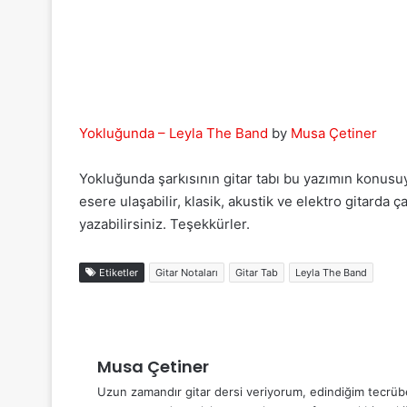
Yokluğunda – Leyla The Band
by
Musa Çetiner
Yokluğunda şarkısının gitar tabı bu yazımın konus
esere ulaşabilir, klasik, akustik ve elektro gitarda 
yazabilirsiniz. Teşekkürler.
Etiketler
Gitar Notaları
Gitar Tab
Leyla The Band
Musa Çetiner
Uzun zamandır gitar dersi veriyorum, edindiğim tecrübel