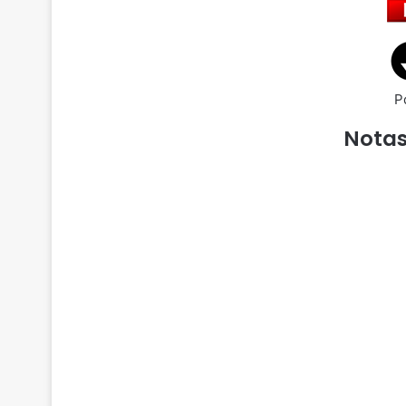
P
Notas