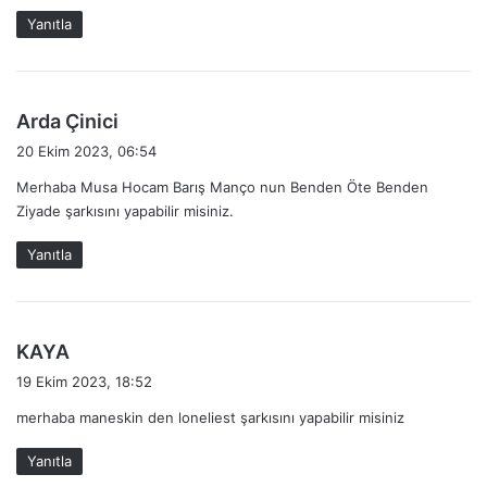
k
Yanıtla
i
:
d
Arda Çinici
e
20 Ekim 2023, 06:54
d
Merhaba Musa Hocam Barış Manço nun Benden Öte Benden
i
Ziyade şarkısını yapabilir misiniz.
k
i
Yanıtla
:
d
KAYA
e
19 Ekim 2023, 18:52
d
merhaba maneskin den loneliest şarkısını yapabilir misiniz
i
k
Yanıtla
i