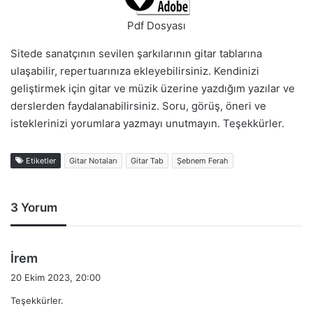
Pdf Dosyası
Sitede sanatçının sevilen şarkılarının gitar tablarına
ulaşabilir, repertuarınıza ekleyebilirsiniz. Kendinizi
geliştirmek için gitar ve müzik üzerine yazdığım yazılar ve
derslerden faydalanabilirsiniz. Soru, görüş, öneri ve
isteklerinizi yorumlara yazmayı unutmayın. Teşekkürler.
Etiketler
Gitar Notaları
Gitar Tab
Şebnem Ferah
3 Yorum
d
İrem
e
20 Ekim 2023, 20:00
d
Teşekkürler.
i