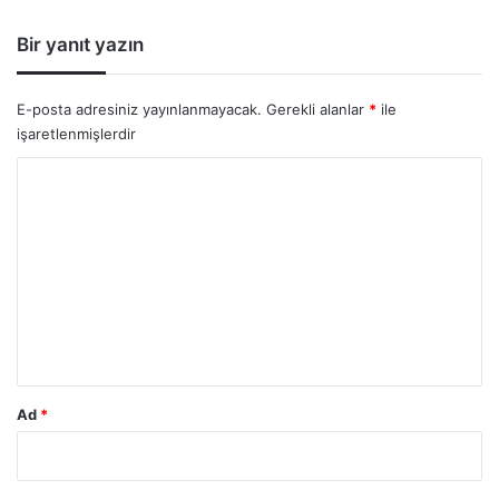
:
Bir yanıt yazın
E-posta adresiniz yayınlanmayacak.
Gerekli alanlar
*
ile
işaretlenmişlerdir
Y
o
r
u
m
*
Ad
*