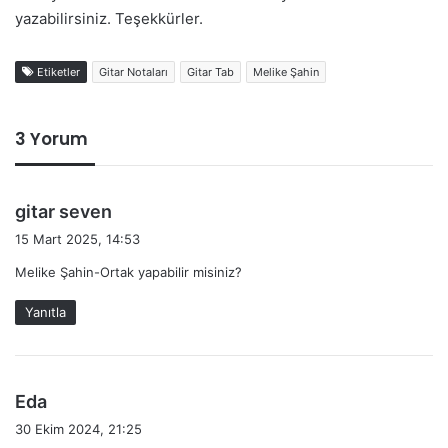
yazabilirsiniz. Teşekkürler.
Etiketler
Gitar Notaları
Gitar Tab
Melike Şahin
3 Yorum
d
gitar seven
e
15 Mart 2025, 14:53
d
Melike Şahin-Ortak yapabilir misiniz?
i
k
Yanıtla
i
:
d
Eda
e
30 Ekim 2024, 21:25
d