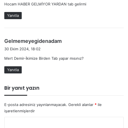
Hocam HABER GELMİYOR YARDAN tab gelirmi
i
k
Yanıtla
i
:
d
Gelmemeyegidenadam
e
30 Ekim 2024, 18:02
d
Mert Demir-İkimize Birden Tab yapar mısınız?
i
k
Yanıtla
i
:
Bir yanıt yazın
E-posta adresiniz yayınlanmayacak.
Gerekli alanlar
*
ile
işaretlenmişlerdir
Y