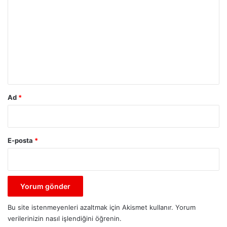
o
r
u
m
*
Ad
*
E-posta
*
Bu site istenmeyenleri azaltmak için Akismet kullanır.
Yorum
verilerinizin nasıl işlendiğini öğrenin.