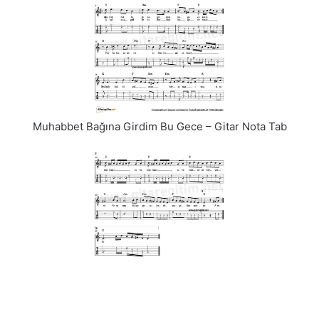
Muhabbet Bağına Girdim Bu Gece – Gitar Nota Tab