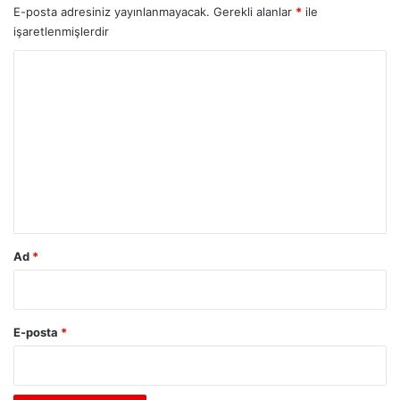
E-posta adresiniz yayınlanmayacak.
Gerekli alanlar
*
ile
işaretlenmişlerdir
Y
o
r
u
m
*
Ad
*
E-posta
*