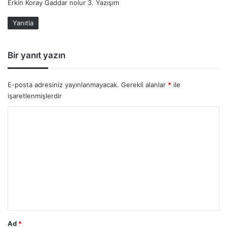
Erkin Koray Gaddar nolur 3. Yazışım
i
k
Yanıtla
i
:
Bir yanıt yazın
E-posta adresiniz yayınlanmayacak.
Gerekli alanlar
*
ile
işaretlenmişlerdir
Y
o
r
u
m
*
Ad
*