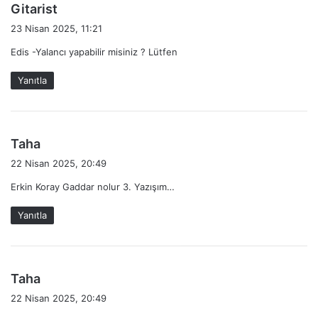
d
Gitarist
e
23 Nisan 2025, 11:21
d
Edis -Yalancı yapabilir misiniz ? Lütfen
i
k
Yanıtla
i
:
d
Taha
e
22 Nisan 2025, 20:49
d
Erkin Koray Gaddar nolur 3. Yazışım…
i
k
Yanıtla
i
:
d
Taha
e
22 Nisan 2025, 20:49
d