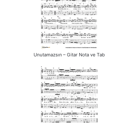
Unutamazsın – Gitar Nota ve Tab