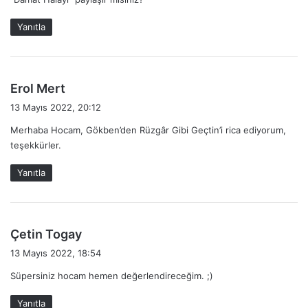
i
k
Yanıtla
i
:
d
Erol Mert
e
13 Mayıs 2022, 20:12
d
Merhaba Hocam, Gökben’den Rüzgâr Gibi Geçtin’i rica ediyorum,
i
teşekkürler.
k
i
Yanıtla
:
d
Çetin Togay
e
13 Mayıs 2022, 18:54
d
Süpersiniz hocam hemen değerlendireceğim. ;)
i
k
Yanıtla