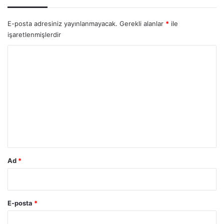
E-posta adresiniz yayınlanmayacak.
Gerekli alanlar
*
ile
işaretlenmişlerdir
Y
o
r
u
m
*
Ad
*
E-posta
*