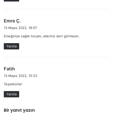
i
:
d
Emre Ç.
e
13 Mayıs 2022, 18:07
d
Emeğinize sağlık hocam, elleriniz dert görmesin.
i
k
Yanıtla
i
:
d
Fatih
e
13 Mayıs 2022, 15:23
d
Teşekkürler
i
k
Yanıtla
i
:
Bir yanıt yazın