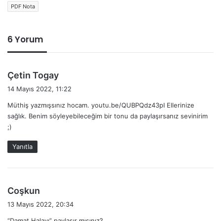
PDF Nota
6 Yorum
d
Çetin Togay
e
14 Mayıs 2022, 11:22
d
Müthiş yazmışsınız hocam. youtu.be/QUBPQdz43pI Ellerinize
i
sağlık. Benim söyleyebileceğim bir tonu da paylaşırsanız sevinirim
k
;)
i
:
Yanıtla
d
Coşkun
e
13 Mayıs 2022, 20:34
d
“Damat Halayı” paylaşır mısınız?