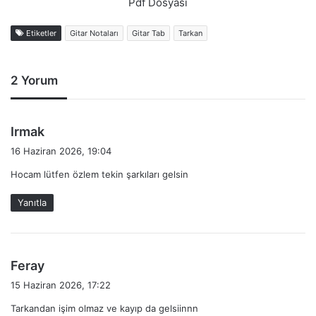
Pdf Dosyası
Etiketler
Gitar Notaları
Gitar Tab
Tarkan
2 Yorum
d
Irmak
e
16 Haziran 2026, 19:04
d
Hocam lütfen özlem tekin şarkıları gelsin
i
k
Yanıtla
i
:
d
Feray
e
15 Haziran 2026, 17:22
d
Tarkandan işim olmaz ve kayıp da gelsiinnn
i