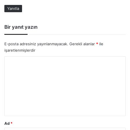
k
Yanıtla
i
:
Bir yanıt yazın
E-posta adresiniz yayınlanmayacak.
Gerekli alanlar
*
ile
işaretlenmişlerdir
Y
o
r
u
m
*
Ad
*