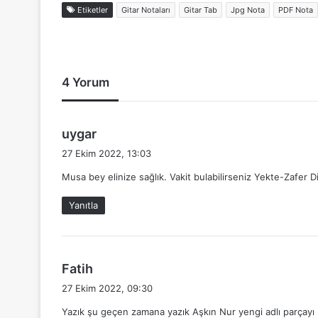
Etiketler
Gitar Notaları
Gitar Tab
Jpg Nota
PDF Nota
4 Yorum
d
uygar
e
27 Ekim 2022, 13:03
d
Musa bey elinize sağlık. Vakit bulabilirseniz Yekte-Zafer Dil
i
k
Yanıtla
i
:
d
Fatih
e
27 Ekim 2022, 09:30
d
Yazık şu geçen zamana yazık Aşkın Nur yengi adlı parçayı h
i