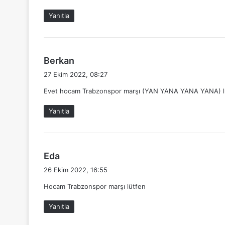
k
Yanıtla
i
:
d
Berkan
e
27 Ekim 2022, 08:27
d
Evet hocam Trabzonspor marşı (YAN YANA YANA YANA) l
i
k
Yanıtla
i
:
d
Eda
e
26 Ekim 2022, 16:55
d
Hocam Trabzonspor marşı lütfen
i
k
Yanıtla
i
: