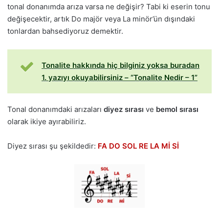
tonal donanımda arıza varsa ne değişir? Tabi ki eserin tonu
değişecektir, artık Do majör veya La minör’ün dışındaki
tonlardan bahsediyoruz demektir.
Tonalite hakkında hiç bilginiz yoksa buradan
1. yazıyı okuyabilirsiniz – “Tonalite Nedir – 1”
Tonal donanımdaki arızaları
diyez sırası
ve
bemol sırası
olarak ikiye ayırabiliriz.
Diyez sırası şu şekildedir:
FA DO SOL RE LA Mİ Sİ