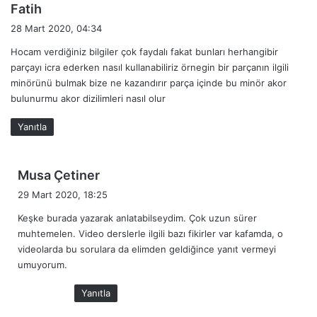
d
Fatih
e
28 Mart 2020, 04:34
d
Hocam verdiğiniz bilgiler çok faydalı fakat bunları herhangibir
i
parçayı icra ederken nasıl kullanabiliriz örnegin bir parçanın ilgili
k
minörünü bulmak bize ne kazandırır parça içinde bu minör akor
i
bulunurmu akor dizilimleri nasıl olur
:
Yanıtla
d
Musa Çetiner
e
29 Mart 2020, 18:25
d
Keşke burada yazarak anlatabilseydim. Çok uzun sürer
i
muhtemelen. Video derslerle ilgili bazı fikirler var kafamda, o
k
videolarda bu sorulara da elimden geldiğince yanıt vermeyi
i
umuyorum.
:
Yanıtla