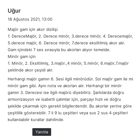
d
Uğur
e
18 Ağustos 2021, 13:00
d
Majör gam için akor dizilişi
i
1. DereceMajör, 2. Derece minör, 3.derece minör, 4. Derecemajör,
k
5.derece majör, 6. Derece minör, 7.derece eksiltilmiş akor alır.
i
Gam içindeki 7 ses sırasıyla bu akorları alıyor temelde.
:
Minör gam için
1. Minör, 2. Eksiltilmiş, 3.majör.,4 minör, 5.minör, 6.majör,7.majör
şeklinde akor çeşidi alır.
Herhangi majör gamın 6. Sesi ilgili minörüdür. Sol majör gam ile mi
minör gam gibi. Aynı nota ve akorları alır. Herhangi bir minör
gamın 3. Derecesi ise ilgili majörü diyebiliriz. Şarkılarda doğru
armonizasyon ve isabetli çalımlar için, parçayı hızlı ve doğru
şekilde çıkarmak için gerekli bilgilerdendir. Bu akorlar yerine göre
çeşitlilik gösterebilir. 7 li 9 lu çeşitleri veya sus 2 sus 4 çeşitleri
kullanılabilir kurallar dahilinde.
Yanıtla