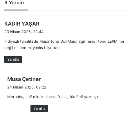
9 Yorum
d
KADİR YAŞAR
e
23 Nisan 2025, 22:44
d
7 diyezli tonalitede Majör tonu Do#Majör ilgili minör tonu La#Minör
i
değil mi ben mi yanlış bilyorum
k
i
Yanıtla
:
d
Musa Çetiner
e
24 Nisan 2025, 09:22
d
Merhaba, La# minör olacak. Yanlışlıkla Fa# yazmışım.
i
k
Yanıtla
i
: