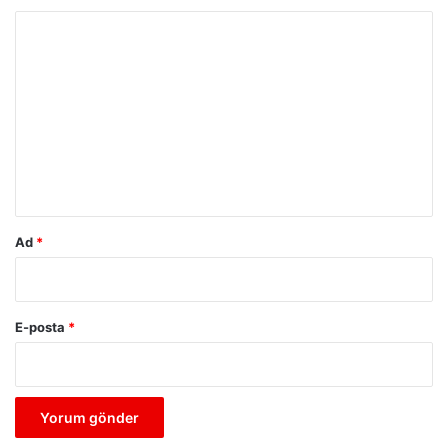
Y
o
r
u
m
*
Ad
*
E-posta
*