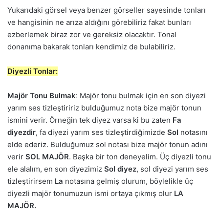
Yukarıdaki görsel veya benzer görseller sayesinde tonları
ve hangisinin ne arıza aldığını görebiliriz fakat bunları
ezberlemek biraz zor ve gereksiz olacaktır. Tonal
donanıma bakarak tonları kendimiz de bulabiliriz.
Diyezli Tonlar:
Majör Tonu Bulmak
: Majör tonu bulmak için en son diyezi
yarım ses tizleştiririz bulduğumuz nota bize majör tonun
ismini verir. Örneğin tek diyez varsa ki bu zaten
Fa
diyezdir
, fa diyezi yarım ses tizleştirdiğimizde
Sol
notasını
elde ederiz. Bulduğumuz sol notası bize majör tonun adını
verir
SOL MAJÖR
. Başka bir ton deneyelim. Üç diyezli tonu
ele alalım, en son diyezimiz
Sol diyez
, sol diyezi yarım ses
tizleştirirsem
La
notasına gelmiş olurum, böylelikle üç
diyezli majör tonumuzun ismi ortaya çıkmış olur
LA
MAJÖR.