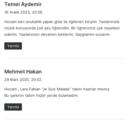
d
Temel Aydemir
e
16 Aralık 2023, 20:56
d
Hocam ben avukatlık yapan gitar ile ilgilenen biriyim. Yazılarınızla
i
müzik konusunda çok şey öğrendim. Bir öğrenciniz çok teşekkür
k
ederim. Yazılarınızın devamını beklerim. Saygılarımı sunarım.
i
:
Yanıtla
d
Mehmet Hakan
e
29 Mart 2020, 20:02
d
Hocam , Lara Fabian “Je Suis Malade” tabını hazırlar mısınız
i
Bu şarkının tabını hiçbir yerde bulamadım.
k
i
Yanıtla
: