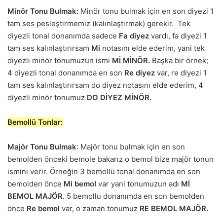
Minör Tonu Bulmak:
Minör tonu bulmak için en son diyezi 1
tam ses pesleştirmemiz (kalınlaştırmak) gerekir. Tek
diyezli tonal donanımda sadece
Fa diyez
vardı, fa diyezi 1
tam ses kalınlaştırırsam
Mi
notasını elde ederim, yani tek
diyezli minör tonumuzun ismi
Mİ MİNÖR.
Başka bir örnek;
4 diyezli tonal donanımda en son
Re diyez
var, re diyezi 1
tam ses kalınlaştırırsam do diyez notasını elde ederim, 4
diyezli minör tonumuz
DO DİYEZ MİNÖR.
Bemollü Tonlar:
Majör Tonu Bulmak
: Majör tonu bulmak için en son
bemolden önceki bemole bakarız o bemol bize majör tonun
ismini verir. Örneğin 3 bemollü tonal donanımda en son
bemolden önce
Mi bemol
var yani tonumuzun adı
Mİ
BEMOL MAJÖR.
5 bemollu donanımda en son bemolden
önce
Re bemol
var, o zaman tonumuz
RE BEMOL MAJÖR.