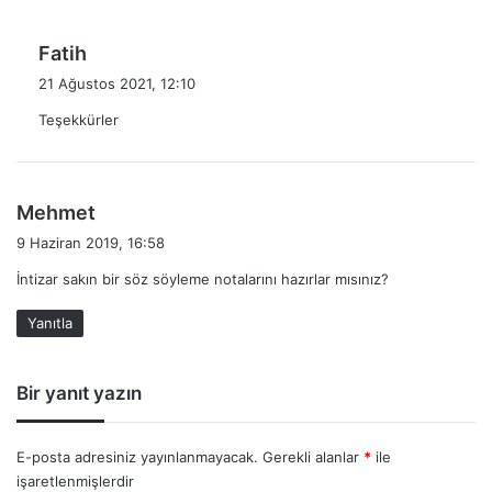
d
Fatih
e
21 Ağustos 2021, 12:10
d
Teşekkürler
i
k
i
:
d
Mehmet
e
9 Haziran 2019, 16:58
d
İntizar sakın bir söz söyleme notalarını hazırlar mısınız?
i
k
Yanıtla
i
:
Bir yanıt yazın
E-posta adresiniz yayınlanmayacak.
Gerekli alanlar
*
ile
işaretlenmişlerdir