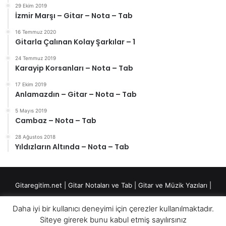
29 Ekim 2019
İzmir Marşı – Gitar – Nota – Tab
16 Temmuz 2020
Gitarla Çalınan Kolay Şarkılar – 1
24 Temmuz 2019
Karayip Korsanları – Nota – Tab
17 Ekim 2019
Anlamazdın – Gitar – Nota – Tab
5 Mayıs 2019
Cambaz – Nota – Tab
28 Ağustos 2018
Yıldızların Altında – Nota – Tab
Gitaregitim.net |
Gitar Notaları ve Tab
|
Gitar ve Müzik Yazıları
|
Fingerstyle Düzenlemeler
|
Daha iyi bir kullanıcı deneyimi için çerezler kullanılmaktadır.
"Notasyon: Musa Çetiner" yazan notaları izinsiz kullanmamanız rica
Siteye girerek bunu kabul etmiş sayılırsınız