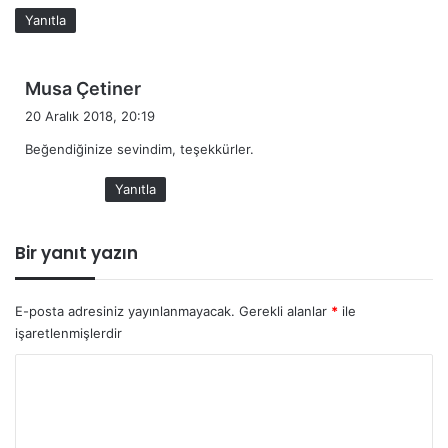
:
Yanıtla
d
Musa Çetiner
e
20 Aralık 2018, 20:19
d
Beğendiğinize sevindim, teşekkürler.
i
k
Yanıtla
i
:
Bir yanıt yazın
E-posta adresiniz yayınlanmayacak.
Gerekli alanlar
*
ile
işaretlenmişlerdir
Y
o
r