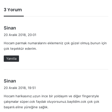
3 Yorum
d
Sinan
e
20 Aralık 2018, 20:01
d
Hocam parmak numaralarını eklemeniz çok güzel olmuş.bunun için
i
çok teşekkür ederim.
k
i
Yanıtla
:
d
Sinan
e
20 Aralık 2018, 19:51
d
Hocam harikasınız.uzun ince bir yoldayım ve diğer fingerstyle
i
çalışmalar süper.cok faydalı oluyorsunuz.bayildim.cok çok çok
k
başarılı.eline yüreğine sağlık.
i