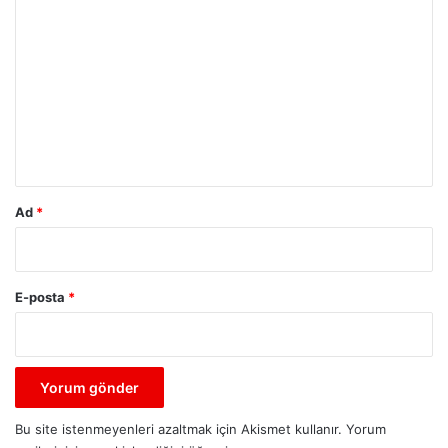
o
r
u
m
*
Ad
*
E-posta
*
Bu site istenmeyenleri azaltmak için Akismet kullanır.
Yorum