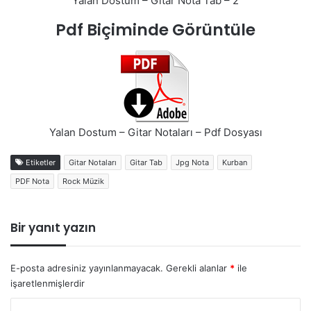
Yalan Dostum – Gitar Nota Tab – 2
Pdf Biçiminde Görüntüle
Yalan Dostum – Gitar Notaları – Pdf Dosyası
Etiketler
Gitar Notaları
Gitar Tab
Jpg Nota
Kurban
PDF Nota
Rock Müzik
Bir yanıt yazın
E-posta adresiniz yayınlanmayacak.
Gerekli alanlar
*
ile
işaretlenmişlerdir
Y