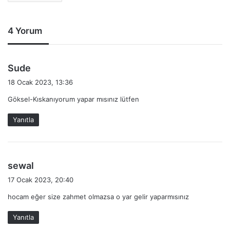
4 Yorum
d
Sude
e
18 Ocak 2023, 13:36
d
Göksel-Kıskanıyorum yapar mısınız lütfen
i
k
Yanıtla
i
:
d
sewal
e
17 Ocak 2023, 20:40
d
hocam eğer size zahmet olmazsa o yar gelir yaparmısınız
i
k
Yanıtla
i