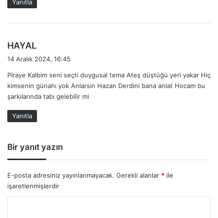
Yanıtla
i
:
d
HAYAL
e
14 Aralık 2024, 16:45
d
Piraye Kalbim seni seçti duygusal tema Ateş düştüğü yeri yakar Hiç
i
kimsenin günahı yok Anlarsın Hazan Derdini bana anlat Hocam bu
k
şarkılarında tabı gelebilir mi
i
:
Yanıtla
Bir yanıt yazın
E-posta adresiniz yayınlanmayacak.
Gerekli alanlar
*
ile
işaretlenmişlerdir
Y