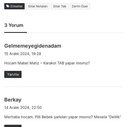
Etiketler
Gitar Notaları
Gitar Tab
Zerrin Özer
3 Yorum
d
Gelmemeyegidenadam
e
15 Aralık 2024, 19:28
d
Hocam Mabel Matiz – Karakol TAB yapar mısınız?
i
k
Yanıtla
i
:
d
Berkay
e
14 Aralık 2024, 22:50
d
Merhaba hocam, Pilli Bebek şarkıları yapar mısınız? Mesela “Delilik”
i
k