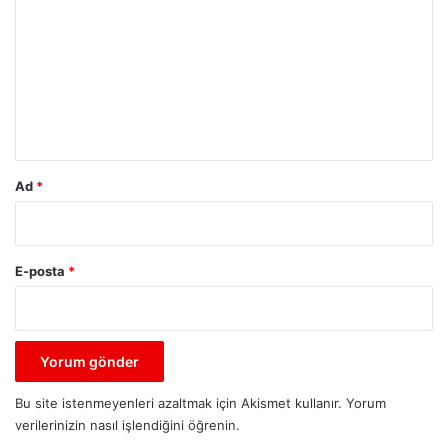
o
r
u
m
*
Ad
*
E-posta
*
Bu site istenmeyenleri azaltmak için Akismet kullanır.
Yorum
verilerinizin nasıl işlendiğini öğrenin.