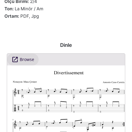
Ölçü Birimi:
2/4
Ton:
La Minör / Am
Ortam:
PDF, Jpg
Dinle