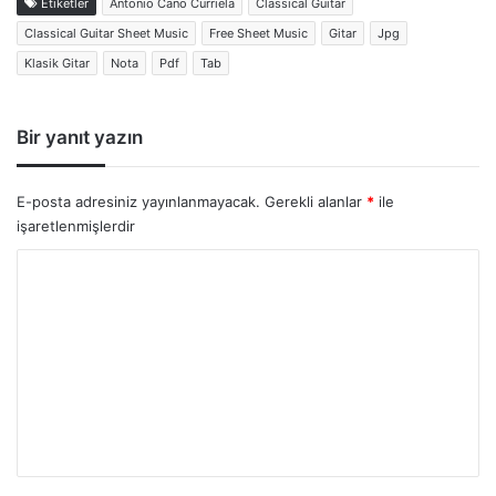
Etiketler
Antonio Cano Curriela
Classical Guitar
Classical Guitar Sheet Music
Free Sheet Music
Gitar
Jpg
Klasik Gitar
Nota
Pdf
Tab
Bir yanıt yazın
E-posta adresiniz yayınlanmayacak.
Gerekli alanlar
*
ile
işaretlenmişlerdir
Y
o
r
u
m
*