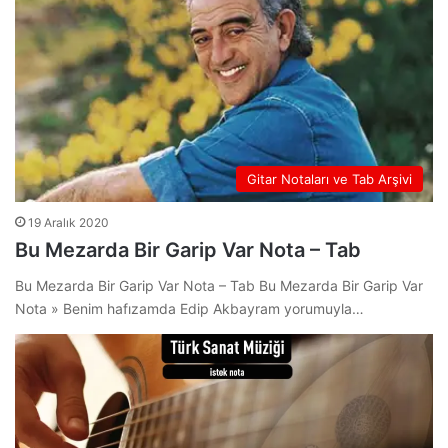
Gitar Notaları ve Tab Arşivi
19 Aralık 2020
Bu Mezarda Bir Garip Var Nota – Tab
Bu Mezarda Bir Garip Var Nota – Tab Bu Mezarda Bir Garip Var
Nota » Benim hafızamda Edip Akbayram yorumuyla…