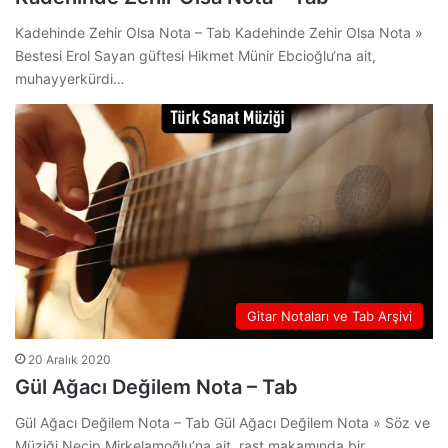
Kadehinde Zehir Olsa Nota – Tab Kadehinde Zehir Olsa Nota »
Bestesi Erol Sayan güftesi Hikmet Münir Ebcioğlu‘na ait,
muhayyerkürdi…
Gitar Notaları ve Tab Arşivi
20 Aralık 2020
Gül Ağacı Değilem Nota – Tab
Gül Ağacı Değilem Nota – Tab Gül Ağacı Değilem Nota » Söz ve
Müziği Necip Mirkelamoğlu’na ait, rast makamında bir…