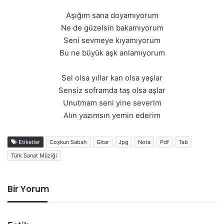
Aşığım sana doyamıyorum
Ne de güzelsin bakamıyorum
Seni sevmeye kıyamıyorum
Bu ne büyük aşk anlamıyorum
Sel olsa yıllar kan olsa yaşlar
Sensiz soframda taş olsa aşlar
Unutmam seni yine severim
Alın yazımsın yemin ederim
Etiketler
Coşkun Sabah
Gitar
Jpg
Nota
Pdf
Tab
Türk Sanat Müziği
Bir Yorum
d