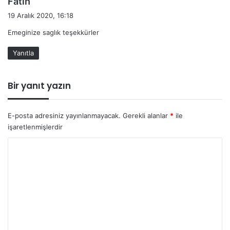
Fatih
e
19 Aralık 2020, 16:18
d
Emeginize saglık teşekkürler
i
k
Yanıtla
i
:
Bir yanıt yazın
E-posta adresiniz yayınlanmayacak.
Gerekli alanlar
*
ile
işaretlenmişlerdir
Y
o
r
u
m
*