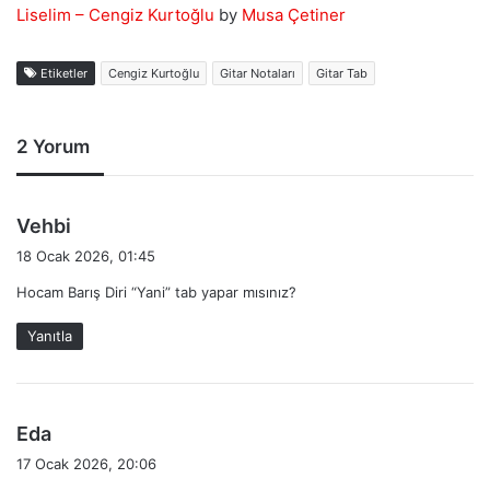
Liselim – Cengiz Kurtoğlu
by
Musa Çetiner
Etiketler
Cengiz Kurtoğlu
Gitar Notaları
Gitar Tab
2 Yorum
d
Vehbi
e
18 Ocak 2026, 01:45
d
Hocam Barış Diri “Yani” tab yapar mısınız?
i
k
Yanıtla
i
:
d
Eda
e
17 Ocak 2026, 20:06
d