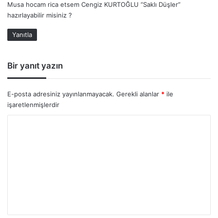
Musa hocam rica etsem Cengiz KURTOĞLU “Saklı Düşler”
i
hazırlayabilir misiniz ?
k
i
Yanıtla
:
Bir yanıt yazın
E-posta adresiniz yayınlanmayacak.
Gerekli alanlar
*
ile
işaretlenmişlerdir
Y
o
r
u
m
*