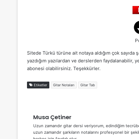
P
Sitede Türkü türüne ait notaya aldığım çok sayıda şa
yazdığım yazılardan ve derslerden faydalanabilir, y
abonesi olabilirsiniz. Teşekkürler.
Etiketler
Gitar Notaları
Gitar Tab
Musa Çetiner
Uzun zamandır gitar dersi veriyorum, edindiğim tecrübel
uzun zamandır şarkıların notalarını profesyonel bir şek
herkes için faydalı olur.