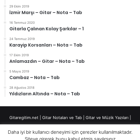
29 Ekim 2019
İzmir Marşı – Gitar – Nota – Tab
16 Temmuz 2020
Gitarla Çalınan Kolay Şarkılar – 1
24 Temmuz 2019
Karayip Korsanları – Nota – Tab
17 Ekim 2019
Anlamazdın – Gitar – Nota – Tab
5 Mayıs 2019
Cambaz – Nota – Tab
28 Ağustos 2018
Yıldızların Altında – Nota – Tab
Gitaregitim.net |
Gitar Notaları ve Tab
|
Gitar ve Müzik Yazıları
|
Fingerstyle Düzenlemeler
|
Daha iyi bir kullanıcı deneyimi için çerezler kullanılmaktadır.
"Notasyon: Musa Çetiner" yazan notaları izinsiz kullanmamanız rica
Siteye girerek bunu kabul etmiş sayılırsınız