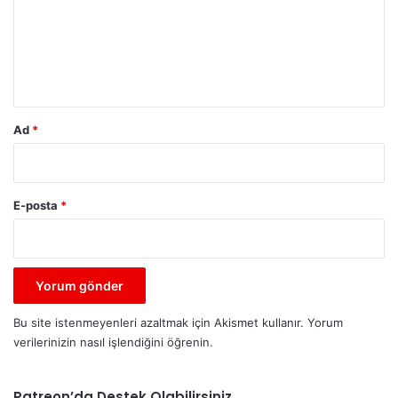
u
m
*
Ad
*
E-posta
*
Bu site istenmeyenleri azaltmak için Akismet kullanır.
Yorum
verilerinizin nasıl işlendiğini öğrenin.
Patreon’da Destek Olabilirsiniz