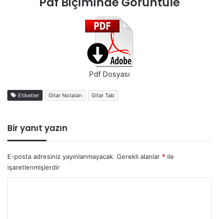
Pdf Biçiminde Görüntüle
Pdf Dosyası
Etiketler
Gitar Notaları
Gitar Tab
Bir yanıt yazın
E-posta adresiniz yayınlanmayacak.
Gerekli alanlar
*
ile
işaretlenmişlerdir
Y
o
r