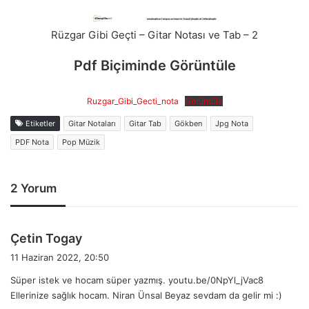
Rüzgar Gibi Geçti – Gitar Notası ve Tab – 2
Pdf Biçiminde Görüntüle
Ruzgar_Gibi_Gecti_nota
Görüntüle
Etiketler
Gitar Notaları
Gitar Tab
Gökben
Jpg Nota
PDF Nota
Pop Müzik
2 Yorum
d
Çetin Togay
e
11 Haziran 2022, 20:50
d
Süper istek ve hocam süper yazmış. youtu.be/0NpYl_jVac8
i
Ellerinize sağlık hocam. Niran Ünsal Beyaz sevdam da gelir mi :)
k