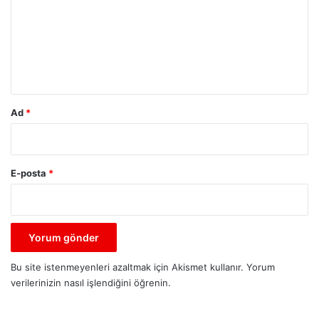
r
u
m
*
Ad
*
E-posta
*
Bu site istenmeyenleri azaltmak için Akismet kullanır.
Yorum
verilerinizin nasıl işlendiğini öğrenin.