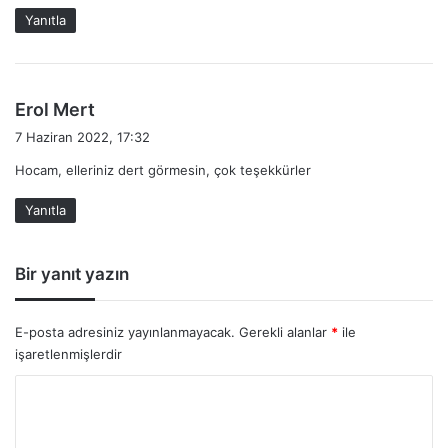
i
Yanıtla
:
d
Erol Mert
e
7 Haziran 2022, 17:32
d
Hocam, elleriniz dert görmesin, çok teşekkürler
i
k
Yanıtla
i
:
Bir yanıt yazın
E-posta adresiniz yayınlanmayacak.
Gerekli alanlar
*
ile
işaretlenmişlerdir
Y
o