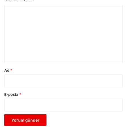
Y
o
r
u
m
*
Ad
*
E-posta
*