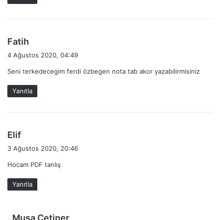
i
:
d
Fatih
e
4 Ağustos 2020, 04:49
d
Seni terkedecegim ferdi özbegen nota tab akor yazabilirmisiniz
i
k
Yanıtla
i
:
d
Elif
e
3 Ağustos 2020, 20:46
d
Hocam PDF tanlış
i
k
Yanıtla
i
:
d
Musa Çetiner