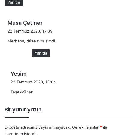
Yanıtla
i
:
d
Musa Çetiner
e
22 Temmuz 2020, 17:39
d
Merhaba, düzelttim şimdi.
i
k
Yanıtla
i
:
d
Yeşim
e
22 Temmuz 2020, 18:04
d
Teşekkürler
i
k
i
Bir yanıt yazın
:
E-posta adresiniz yayınlanmayacak.
Gerekli alanlar
*
ile
işaretlenmişlerdir