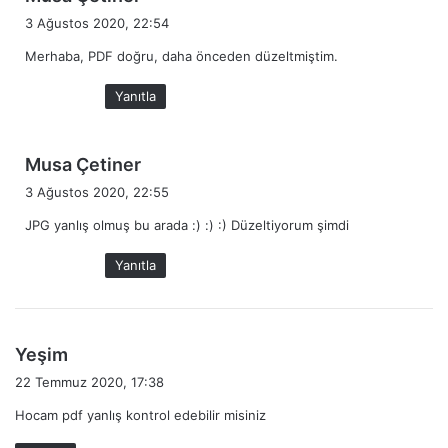
e
3 Ağustos 2020, 22:54
d
Merhaba, PDF doğru, daha önceden düzeltmiştim.
i
k
Yanıtla
i
:
d
Musa Çetiner
e
3 Ağustos 2020, 22:55
d
JPG yanlış olmuş bu arada :) :) :) Düzeltiyorum şimdi
i
k
Yanıtla
i
:
d
Yeşim
e
22 Temmuz 2020, 17:38
d
Hocam pdf yanlış kontrol edebilir misiniz
i
k