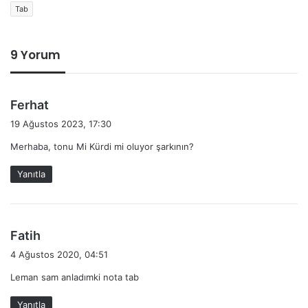
Tab
9 Yorum
d
Ferhat
e
19 Ağustos 2023, 17:30
d
Merhaba, tonu Mi Kürdi mi oluyor şarkının?
i
k
Yanıtla
i
:
d
Fatih
e
4 Ağustos 2020, 04:51
d
Leman sam anladımki nota tab
i
k
Yanıtla