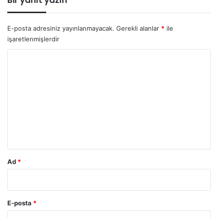
E-posta adresiniz yayınlanmayacak.
Gerekli alanlar
*
ile
işaretlenmişlerdir
Y
o
r
u
m
*
Ad
*
E-posta
*