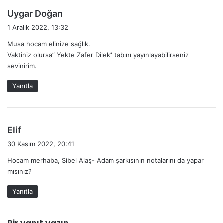
d
Uygar Doğan
e
1 Aralık 2022, 13:32
d
Musa hocam elinize sağlık.
i
Vaktiniz olursa” Yekte Zafer Dilek” tabını yayınlayabilirseniz
k
sevinirim.
i
:
Yanıtla
d
Elif
e
30 Kasım 2022, 20:41
d
Hocam merhaba, Sibel Alaş- Adam şarkısının notalarını da yapar
i
mısınız?
k
i
Yanıtla
:
Bir yanıt yazın