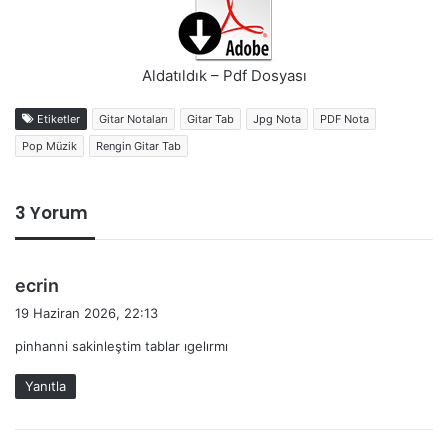
Aldatıldık – Pdf Dosyası
Etiketler
Gitar Notaları
Gitar Tab
Jpg Nota
PDF Nota
Pop Müzik
Rengin Gitar Tab
3 Yorum
d
ecrin
e
19 Haziran 2026, 22:13
d
pinhanni sakinleştim tablar ıgelırmı
i
k
Yanıtla
i
: